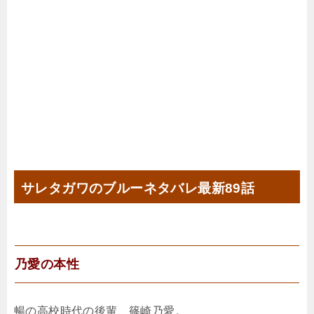
サレタガワのブルーネタバレ最新89話
乃愛の本性
暢の高校時代の後輩、篠崎乃愛。