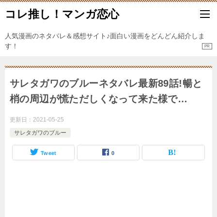
コレ推し！マンガ恋心
人気漫画のネタバレ＆感想サイト♪面白い漫画をどんどん紹介しま
す！
サレタガワのブルーネタバレ最新89話!暢と
梢の周辺が慌ただしくなって来た様で…
更新日：
2021-05-25
サレタガワのブルー
Tweet
0