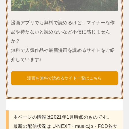
漫画アプリでも無料で読めるけど、マイナーな作
品や待たないと読めないなど不便に感じません
か？
無料で人気作品や最新漫画を読めるサイトをご紹
介しています♪
漫画を無料で読めるサイト一覧はこちら
本ページの情報は2021年1月時点のものです。
最新の配信状況は U-NEXT・music.jp・FOD各サ