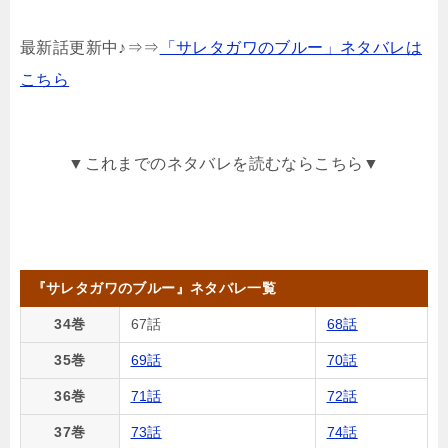
最新話更新中♪⇒⇒
「サレタガワのブルー」ネタバレは
こちら
▼これまでのネタバレを読むならこちら▼
『サレタガワのブルー』ネタバレ一覧
34巻
67話
68話
35巻
69話
70話
36巻
71話
72話
37巻
73話
74話