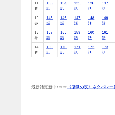
11
133
134
135
136
137
巻
話
話
話
話
話
12
145
146
147
148
149
巻
話
話
話
話
話
13
157
158
159
160
161
巻
話
話
話
話
話
14
169
170
171
172
173
巻
話
話
話
話
話
最新話更新中♪⇒⇒
《鬼獄の夜》ネタバレ一