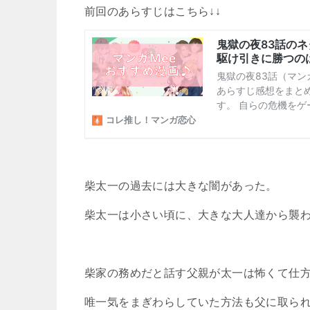
前回のあらすじはこちら↓↓
柴太一の過去には大きな闇があった。
柴太一は小さい頃に、大きな大人達から襲
柴家の務めだと話す父親が太一は怖くて仕
唯一気をまぎわらしていた方法も父に取ら