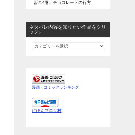
話/14巻、チョコレートの行方
ネタバレ内容を知りたい作品をクリ
ック♪
ネ
タ
バ
レ
内
容
漫画・コミックランキング
を
知
り
にほんブログ村
た
い
作