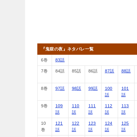
『鬼獄の夜』ネタバレ一覧
6巻
83話
7巻
84話
85話
86話
87話
88話
8巻
97話
98話
99話
100
101
話
話
9巻
109
110
111
112
113
話
話
話
話
話
10
121
122
123
124
125
巻
話
話
話
話
話