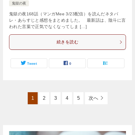
鬼獄の夜
鬼獄の夜168話（マンガMee 3/23配信）を読んだネタバ
レ・あらすじと感想をまとめました。 最新話は、陰斗に言
われた言葉で正気でなくなってしま […]
続きを読む
Tweet
0
1
2
3
4
5
次へ