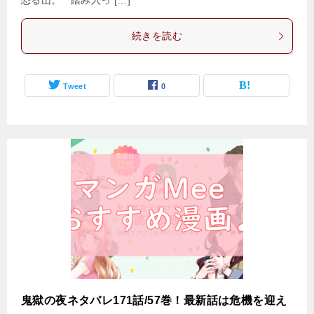
恐る山。 踏み入っ […]
続きを読む
Tweet
0
鬼獄の夜ネタバレ171話/57巻！最新話は危機を迎え