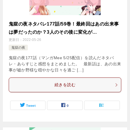
鬼獄の夜ネタバレ177話/59巻！最終回はあの出来事
は夢だったのか？3人のその後に変化が…
更新日：
2022-05-26
鬼獄の夜
鬼獄の夜177話（マンガMee 5/25配信）を読んだネタバ
レ・あらすじと感想をまとめました。 最新話は、あの出来
事が嘘か野様な穏やかな日々を過ご […]
続きを読む
Tweet
0