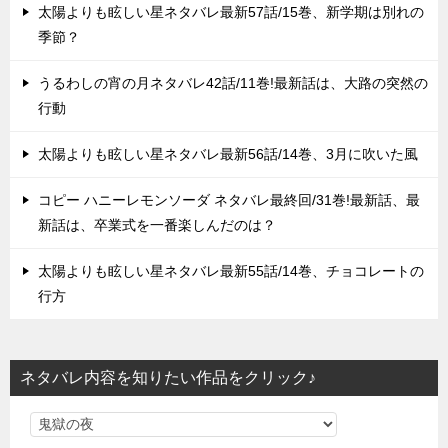
太陽よりも眩しい星ネタバレ最新57話/15巻、新学期は別れの
季節？
うるわしの宵の月ネタバレ42話/11巻!最新話は、大路の突然の
行動
太陽よりも眩しい星ネタバレ最新56話/14巻、3月に吹いた風
コピー ハニーレモンソーダ ネタバレ最終回/31巻!最新話、最
新話は、卒業式を一番楽しんだのは？
太陽よりも眩しい星ネタバレ最新55話/14巻、チョコレートの
行方
ネタバレ内容を知りたい作品をクリック♪
ネ
タ