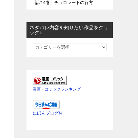
話/14巻、チョコレートの行方
ネタバレ内容を知りたい作品をクリ
ック♪
ネ
タ
バ
レ
内
容
漫画・コミックランキング
を
知
り
にほんブログ村
た
い
作