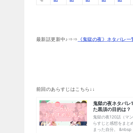
最新話更新中♪⇒⇒
《鬼獄の夜》ネタバレ一
前回のあらすじはこちら↓↓