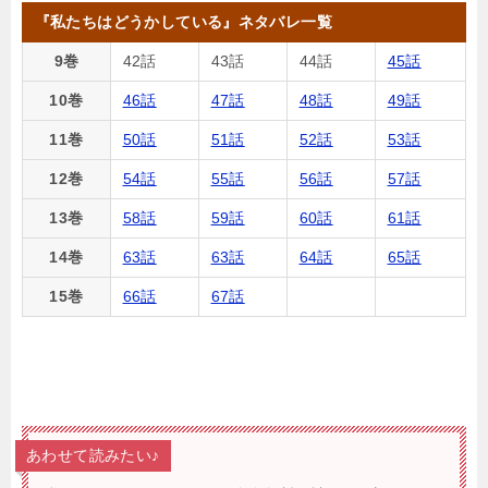
『私たちはどうかしている』ネタバレ一覧
9巻
42話
43話
44話
45話
10巻
46話
47話
48話
49話
11巻
50話
51話
52話
53話
12巻
54話
55話
56話
57話
13巻
58話
59話
60話
61話
14巻
63話
63話
64話
65話
15巻
66話
67話
あわせて読みたい♪