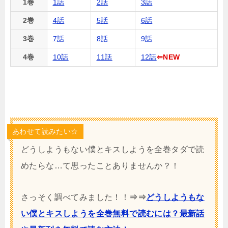
1巻
1話
2話
3話
2巻
4話
5話
6話
3巻
7話
8話
9話
4巻
10話
11話
12話
⇐NEW
あわせて読みたい☆
どうしようもない僕とキスしようを全巻タダで読
めたらな…て思ったことありませんか？！
さっそく調べてみました！！
⇒⇒
どうしようもな
い僕とキスしようを全巻無料で読むには？最新話