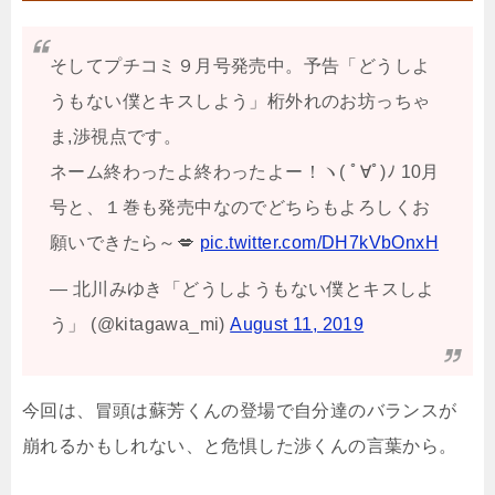
そしてプチコミ９月号発売中。予告「どうしよ
うもない僕とキスしよう」桁外れのお坊っちゃ
ま,渉視点です。
ネーム終わったよ終わったよー！ヽ( ﾟ∀ﾟ)ﾉ 10月
号と、１巻も発売中なのでどちらもよろしくお
願いできたら～💋
pic.twitter.com/DH7kVbOnxH
— 北川みゆき「どうしようもない僕とキスしよ
う」 (@kitagawa_mi)
August 11, 2019
今回は、冒頭は蘇芳くんの登場で自分達のバランスが
崩れるかもしれない、と危惧した渉くんの言葉から。