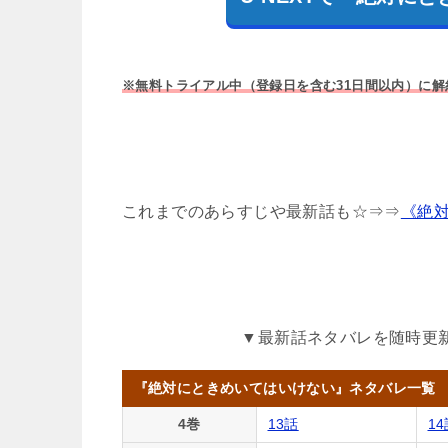
※無料トライアル中（登録日を含む31日間以内）に
これまでのあらすじや最新話も☆⇒⇒
《絶
▼最新話ネタバレを随時更
『絶対にときめいてはいけない』ネタバレ一覧
4巻
13話
1