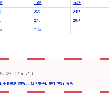
8話
19話
20話
2話
23話
24話
6話
27話
28話
0話
31話
るか調べてみました！
を全巻無料で読むには？安全に無料で読む方法