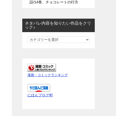
話/14巻、チョコレートの行方
ネタバレ内容を知りたい作品をクリ
ック♪
ネ
タ
バ
レ
内
容
漫画・コミックランキング
を
知
り
にほんブログ村
た
い
作