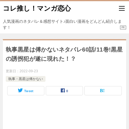
コレ推し！マンガ恋心
人気漫画のネタバレ＆感想サイト♪面白い漫画をどんどん紹介しま
す！
執事黒星は傅かないネタバレ60話/11巻!黒星
の誘拐犯が遂に現れた！？
更新日：
2022-09-23
執事・黒星は傅かない
Tweet
0