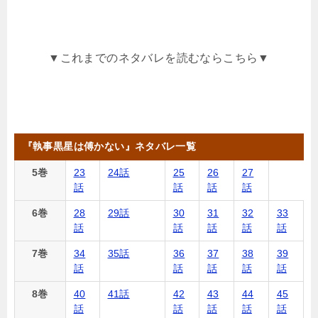
▼これまでのネタバレを読むならこちら▼
『執事黒星は傅かない』ネタバレ一覧
5巻
23
24話
25
26
27
話
話
話
話
6巻
28
29話
30
31
32
33
話
話
話
話
話
7巻
34
35話
36
37
38
39
話
話
話
話
話
8巻
40
41話
42
43
44
45
話
話
話
話
話