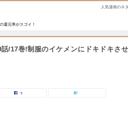
人気漫画のネ
の還元率がスゴイ！
9話/17巻!制服のイケメンにドキドキさ
0