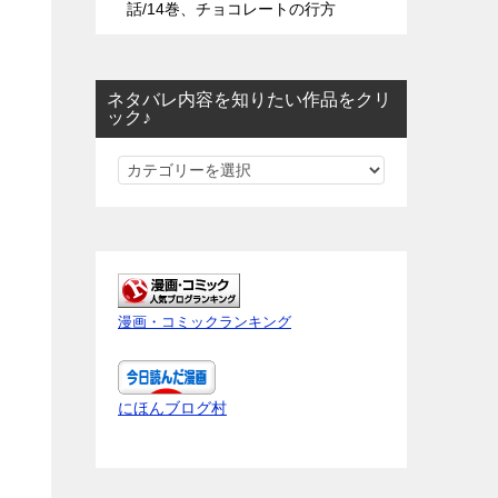
話/14巻、チョコレートの行方
ネタバレ内容を知りたい作品をクリ
ック♪
ネ
タ
バ
レ
内
容
漫画・コミックランキング
を
知
と
り
にほんブログ村
た
い
作