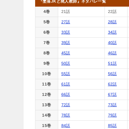
『墜落JKと廃人教師』ネタバレ一覧
4巻
21話
22話
5巻
27話
28話
6巻
33話
34話
7巻
39話
40話
8巻
45話
46話
9巻
50話
51話
10巻
55話
56話
11巻
61話
62話
12巻
66話
67話
13巻
72話
73話
14巻
78話
79話
15巻
84話
85話