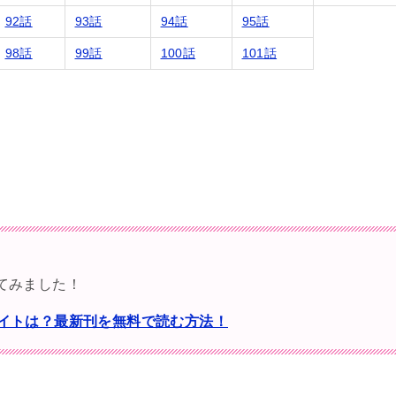
92話
93話
94話
95話
98話
99話
100話
101話
てみました！
サイトは？最新刊を無料で読む方法！