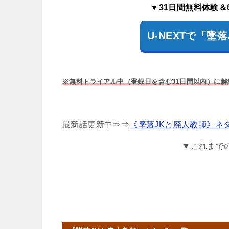
▼31日間無料体験＆
U-NEXTで「
※無料トライアル中（登録日を含む31日間以内）に
最新話更新中⇒⇒
《墜落JKと廃人教師》ネ
▼これまで