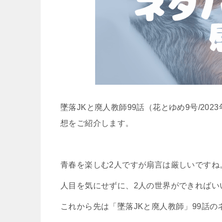
墜落JKと廃人教師99話（花とゆめ9号/20
想をご紹介します。
青春を楽しむ2人ですが扇言は厳しいですね
人目を気にせずに、2人の世界ができればい
これから先は「墜落JKと廃人教師」99話