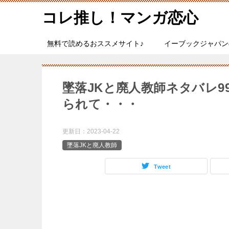
コレ推し！マンガ恋心
無料で読めるおススメサイト♪
イーブックジャパン
墜落JKと廃人教師ネタバレ9
られて・・・
更新日：
2023-04-22
墜落JKと廃人教師
Tweet