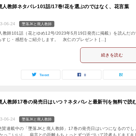
廃人教師ネタバレ101話/17巻!花を選ぶのではなく、花言葉
3-06-24
墜落JKと廃人教師
人教師101話（花とゆめ12号/2023年5月19日発売に掲載）を読んだ
らすじ・感想をご紹介します。 灰仁のプレゼント […]
続きを読む
Tweet
0
廃人教師17巻の発売日はいつ？ネタバレと最新刊を無料で読
3-06-24
墜落JKと廃人教師
絶賛連載中の「墜落JKと廃人教師」17巻の発売日はいつになるのでし
がかっこいいし、扇言との距離もちょっとずつ近づいて読者もドキドキ