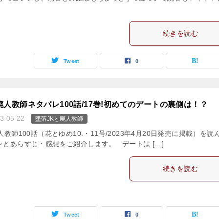
続きを読む
Tweet
0
廃人教師ネタバレ100話/17巻!初めてのデートの裏側は！？
3-05-22
墜落JKと廃人教師
人教師100話（花とゆめ10.・11号/2023年4月20日発売に掲載）を読
レとあらすじ・感想をご紹介します。 デートは […]
続きを読む
Tweet
0