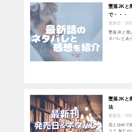
墜落JKと
で・・・
更新日：
202
墜落JKと廃
タバレとあ
墜落JKと
法
更新日：
202
花とゆめで
う？ 灰仁