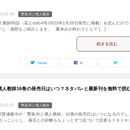
！
3-02-06
墜落JKと廃人教師
人教師95話（花とゆめ4号/2023年1月20日発売に掲載）を読んだので
すじ・感想をご紹介します。 夏休みが終わりとんで […]
続きを読む
Tweet
0
廃人教師16巻の発売日はいつ？ネタバレと最新刊を無料で読
3-02-07
墜落JKと廃人教師
絶賛連載中の「墜落JKと廃人教師」16巻の発売日はいつになるのでし
がかっこいいし、扇言との距離もちょっとずつ近づいて読者もドキドキ