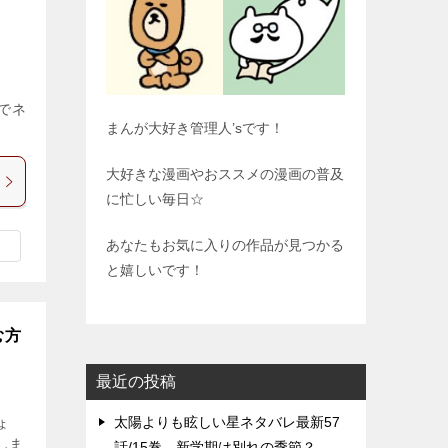
のでネ
まんが大好き管理人’sです！
大好きな漫画やおススメの漫画の普及
に忙しい毎日☆
あなたもお気に入りの作品が見つかる
と嬉しいです！
む方
最近の投稿
太陽よりも眩しい星ネタバレ最新57
ょ
しま
話/15巻、新学期は別れの季節？