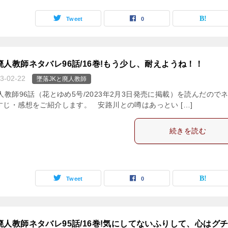
Tweet
0
廃人教師ネタバレ96話/16巻!もう少し、耐えようね！！
3-02-22
墜落JKと廃人教師
人教師96話（花とゆめ5号/2023年2月3日発売に掲載）を読んだので
すじ・感想をご紹介します。 安路川との噂はあっとい […]
続きを読む
Tweet
0
廃人教師ネタバレ95話/16巻!気にしてないふりして、心はグ