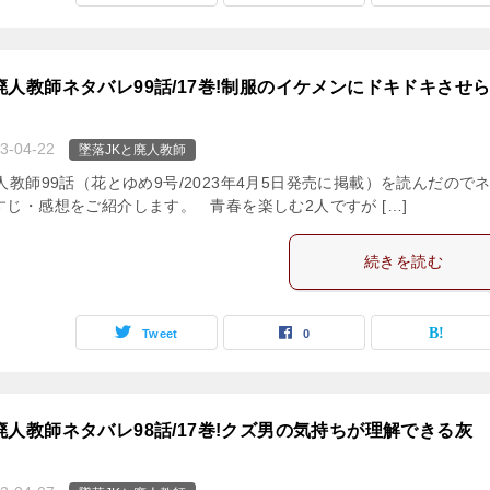
廃人教師ネタバレ99話/17巻!制服のイケメンにドキドキさせ
3-04-22
墜落JKと廃人教師
人教師99話（花とゆめ9号/2023年4月5日発売に掲載）を読んだので
じ・感想をご紹介します。 青春を楽しむ2人ですが […]
続きを読む
Tweet
0
廃人教師ネタバレ98話/17巻!クズ男の気持ちが理解できる灰