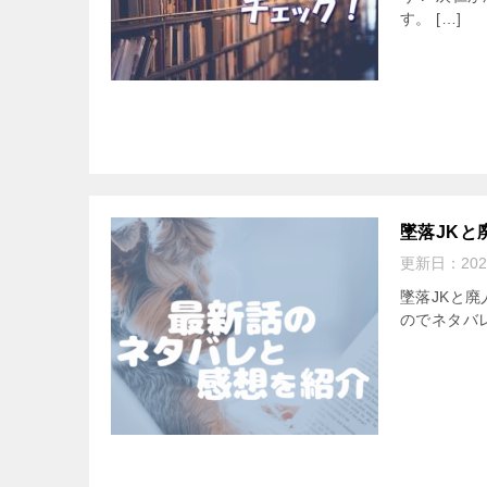
す。 […]
墜落JKと
更新日：
202
墜落JKと廃
のでネタバ