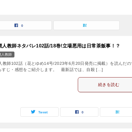
0
廃人教師ネタバレ102話/18巻!立場悪用は日常茶飯事！？
廃人教師
人教師102話（花とゆめ14号/2023年6月20日発売に掲載）を読んだ
らすじ・感想をご紹介します。 最新話では、自殺 […]
続きを読む
Tweet
0