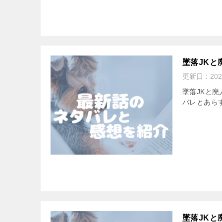
墜落JKと
更新日：
202
墜落JKと廃
バレとあら
墜落JKと