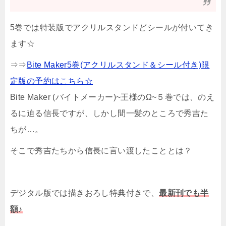
5巻では特装版でアクリルスタンドどシールが付いてき
ます☆
⇒⇒
Bite Maker5巻(アクリルスタンド＆シール付き)限
定版の予約はこちら☆
Bite Maker (バイトメーカー)~王様のΩ~５巻では、のえ
るに迫る信長ですが、しかし間一髪のところで秀吉た
ちが…。
そこで秀吉たちから信長に言い渡したこととは？
デジタル版では描きおろし特典付きで、
最新刊でも半
額♪