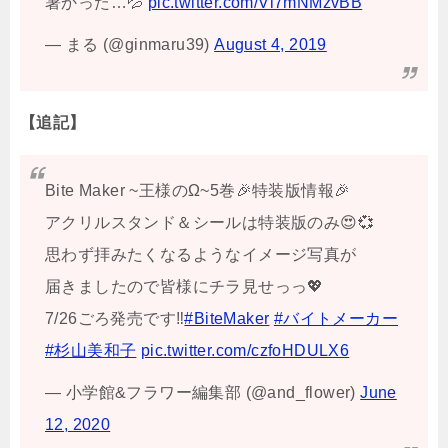
暑かった…💦
pic.twitter.com/Vl7mNMzvBB
— まる (@ginmaru39)
August 4, 2019
【追記】
Bite Maker ~王様のΩ~5巻🎉特装版情報🎉
アクリルスタンド＆シールは特装版のみ😍💞
思わず拝みたくなるようなイメージ写真が
届きましたので皆様にチラ見せっっ💖
7/26ごろ発売です‼️
#BiteMaker
#バイトメーカー
#杉山美和子
pic.twitter.com/czfoHDULX6
— 小学館&フラワー編集部 (@and_flower)
June
12, 2020