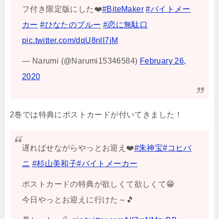
フ付き限定版にした❤️
#BiteMaker
#バイトメー
カー
#ひなたのブルー
#恋に無駄口
pic.twitter.com/dqU8nlI7jM
— Narumi (@Narumi15346584)
February 26,
2020
2巻では特典にポストカードが付いてきました！
遅ればせながらやっとお迎え❤️
#朱神宝
#コヒバ
ニ
#杉山美和子
#バイトメーカー
ポストカードの特典が欲しくて欲しくて😁
今日やっとお迎えに行けた～🎵