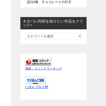
話/14巻、チョコレートの行方
ネタバレ内容を知りたい作品をクリ
ック♪
ネ
タ
バ
レ
内
容
漫画・コミックランキング
を
知
り
にほんブログ村
た
い
作