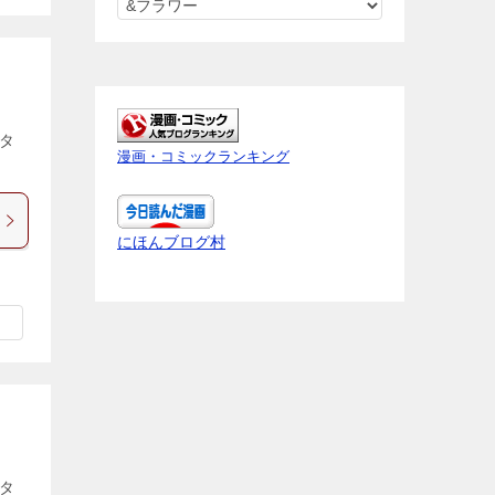
ネ
タ
バ
レ
内
ネタ
容
漫画・コミックランキング
を
知
り
にほんブログ村
た
い
作
品
を
ク
リ
ッ
ク
ネタ