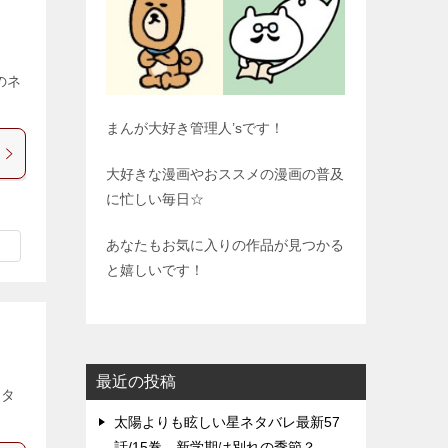
のネ
まんが大好き管理人’sです！
大好きな漫画やおススメの漫画の普及
に忙しい毎日☆
あなたもお気に入りの作品が見つかる
と嬉しいです！
最近の投稿
ネタ
太陽よりも眩しい星ネタバレ最新57
話/15巻、新学期は別れの季節？