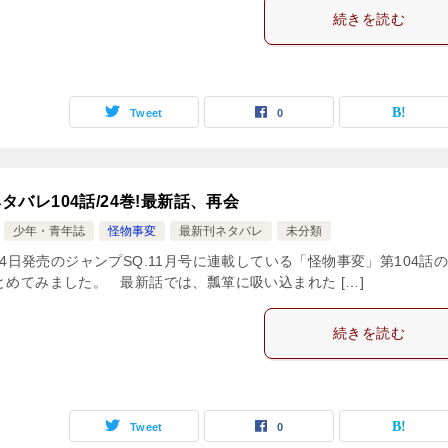
続きを読む
Tweet
0
タバレ104話/24巻!最新話、再会
少年・青年誌
怪物事変
最新刊ネタバレ
未分類
0月4日発売のジャンプSQ.11月号に連載している「怪物事変」第104話
とめてみました。 最新話では、瓢箪に吸い込まれた […]
続きを読む
Tweet
0