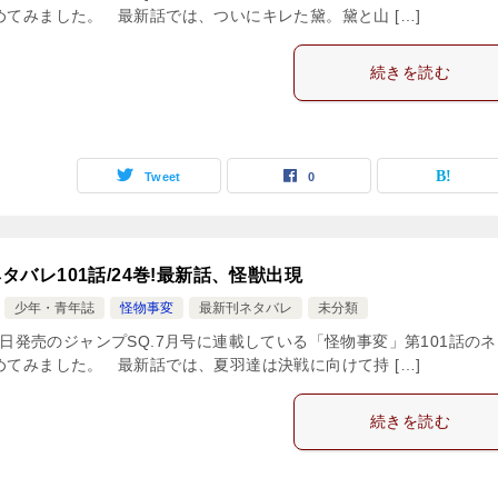
めてみました。 最新話では、ついにキレた黛。黛と山 […]
続きを読む
Tweet
0
タバレ101話/24巻!最新話、怪獣出現
少年・青年誌
怪物事変
最新刊ネタバレ
未分類
月4日発売のジャンプSQ.7月号に連載している「怪物事変」第101話の
めてみました。 最新話では、夏羽達は決戦に向けて持 […]
続きを読む