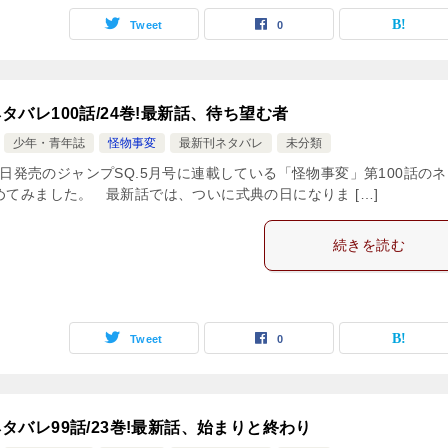
Tweet
0
タバレ100話/24巻!最新話、待ち望む者
少年・青年誌
怪物事変
最新刊ネタバレ
未分類
月4日発売のジャンプSQ.5月号に連載している「怪物事変」第100話の
めてみました。 最新話では、ついに式典の日になりま […]
続きを読む
Tweet
0
タバレ99話/23巻!最新話、始まりと終わり