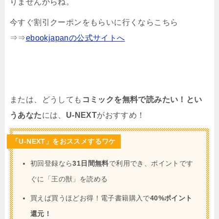
りませんからね。
今すぐ割引クーポンをもらいに行くならこちら
⇒⇒
ebookjapanの公式サイトへ
または、どうしても
コミックを無料で読みたい！とい
うあなた
には、
U-NEXT
がおすすめ！
「U-NEXT」をおススメするワケ
初回登録なら
31日間無料
で利用でき、ポイントです
ぐに「王の獣」を読める
買えば買うほどお得！電子書籍購入で
40%ポイント
還元！