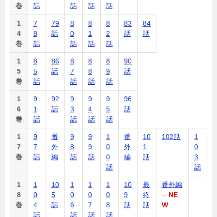
巻
話
話
話
話
1
7
79
8
8
8
83
84
4
8
話
0
1
2
話
話
巻
話
話
話
話
1
8
86
8
8
8
90
5
5
話
7
8
9
話
巻
話
話
話
話
1
9
92
9
9
9
96
6
1
話
3
4
5
話
巻
話
話
話
話
1
9
番
9
9
1
番
10
102話
1
7
7
外
8
9
0
外
1
0
巻
話
編
話
話
0
編
話
3
話
話
1
1
10
1
1
1
10
最
番外編
8
0
5
0
0
0
9
終
←NE
巻
4
話
6
7
8
話
話
W
話
話
話
話