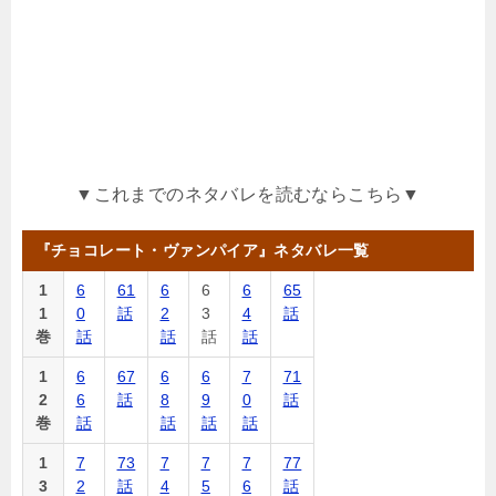
▼これまでのネタバレを読むならこちら▼
『チョコレート・ヴァンパイア』ネタバレ一覧
1
6
61
6
6
6
65
1
0
話
2
3
4
話
巻
話
話
話
話
1
6
67
6
6
7
71
2
6
話
8
9
0
話
巻
話
話
話
話
1
7
73
7
7
7
77
3
2
話
4
5
6
話