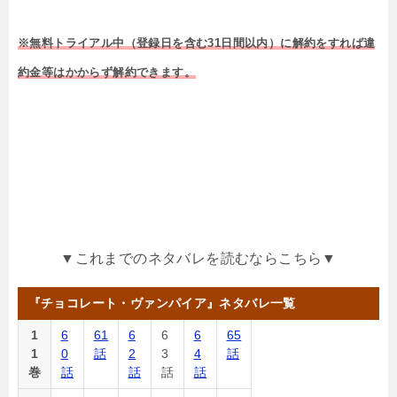
※無料トライアル中（登録日を含む31日間以内）に解約をすれば違
約金等はかからず解約できます。
▼これまでのネタバレを読むならこちら▼
『チョコレート・ヴァンパイア』ネタバレ一覧
1
6
61
6
6
6
65
1
0
話
2
3
4
話
巻
話
話
話
話