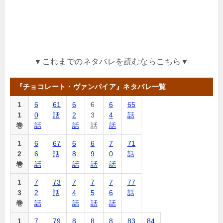
▼これまでのネタバレを読むならこちら▼
『チョコレート・ヴァンパイア』ネタバレ一覧
1
6
61
6
6
6
65
1
0
話
2
3
4
話
巻
話
話
話
話
1
6
67
6
6
7
71
2
6
話
8
9
0
話
巻
話
話
話
話
1
7
73
7
7
7
77
3
2
話
4
5
6
話
巻
話
話
話
話
1
7
79
8
8
8
83
84