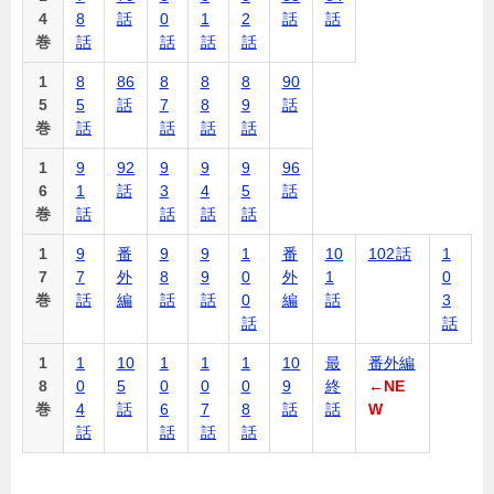
4
8
話
0
1
2
話
話
巻
話
話
話
話
1
8
86
8
8
8
90
5
5
話
7
8
9
話
巻
話
話
話
話
1
9
92
9
9
9
96
6
1
話
3
4
5
話
巻
話
話
話
話
1
9
番
9
9
1
番
10
102話
1
7
7
外
8
9
0
外
1
0
巻
話
編
話
話
0
編
話
3
話
話
1
1
10
1
1
1
10
最
番外編
8
0
5
0
0
0
9
終
←NE
巻
4
話
6
7
8
話
話
W
話
話
話
話