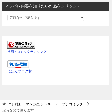
ネタバレ内容を知りたい作品をクリック♪
ネ
タ
バ
レ
内
容
漫画・コミックランキング
を
知
り
にほんブログ村
た
い
作
品
を
コレ推し！マンガ恋心
TOP
プチコミック
ク
定時なので帰ります
リ