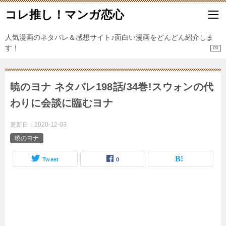
コレ推し！マンガ恋心
人気漫画のネタバレ＆感想サイト♪面白い漫画をどんどん紹介しま
す！
暁のヨナ ネタバレ198話/34巻!スウォンの代
わりに会談に臨むヨナ
更新日：
2020-12-03
暁のヨナ
Tweet
0