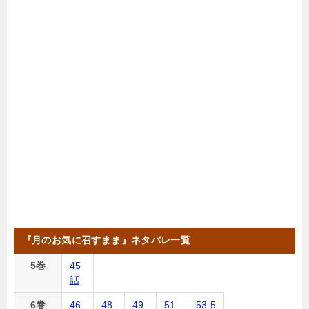
『月のお気に召すまま』ネタバレ一覧
5巻
45
話
6巻
46.
48
49.
51.
53.5