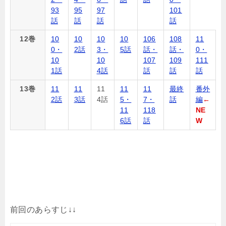
93
95
97
101
話
話
話
話
12巻
10
10
10
10
106
108
11
0・
2話
3・
5話
話・
話・
0・
10
10
107
109
111
1話
4話
話
話
話
13巻
11
11
11
11
11
最終
番外
2話
3話
4話
5・
7・
話
編
←
11
118
NE
6話
話
W
前回のあらすじ↓↓