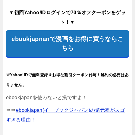
▼初回Yahoo!IDログインで70％オフクーポンをゲッ
ト！▼
ebookjapnanで漫画をお得に買うならこ
ちら
※Yahoo!IDで無料登録＆お得な割引クーポン付与！解約の必要はあ
りません。
ebookjapanを使わないと損ですよ！
⇒⇒
ebookjapan(イーブックジャパン)の還元率がスゴ
すぎる理由！