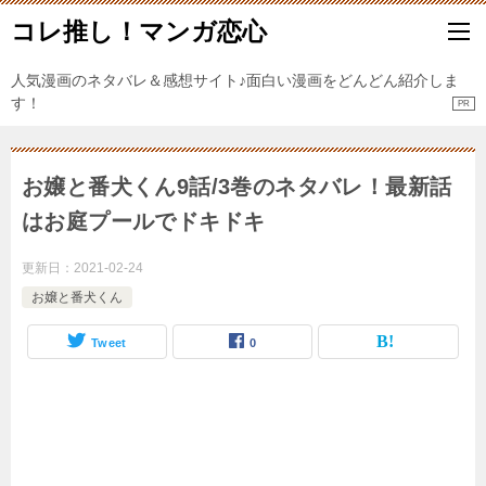
コレ推し！マンガ恋心
人気漫画のネタバレ＆感想サイト♪面白い漫画をどんどん紹介しま
す！
お嬢と番犬くん9話/3巻のネタバレ！最新話
はお庭プールでドキドキ
更新日：
2021-02-24
お嬢と番犬くん
Tweet
0