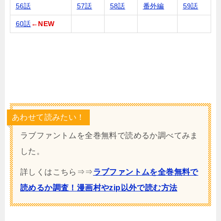
56話
57話
58話
番外編
59話
60話
←NEW
あわせて読みたい！
ラブファントムを全巻無料で読めるか調べてみま
した。
詳しくはこちら⇒⇒
ラブファントムを全巻無料で
読めるか調査！漫画村やzip以外で読む方法