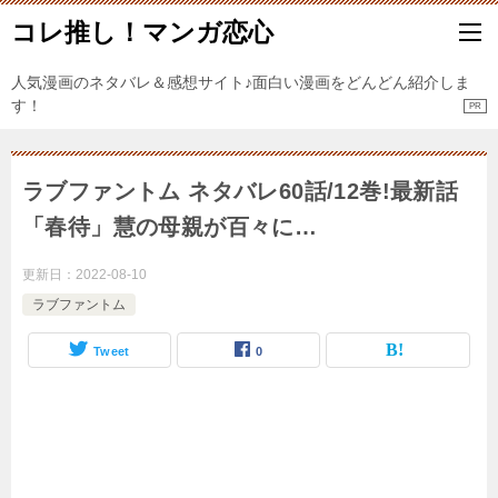
コレ推し！マンガ恋心
人気漫画のネタバレ＆感想サイト♪面白い漫画をどんどん紹介しま
す！
ラブファントム ネタバレ60話/12巻!最新話
「春待」慧の母親が百々に…
更新日：
2022-08-10
ラブファントム
Tweet
0