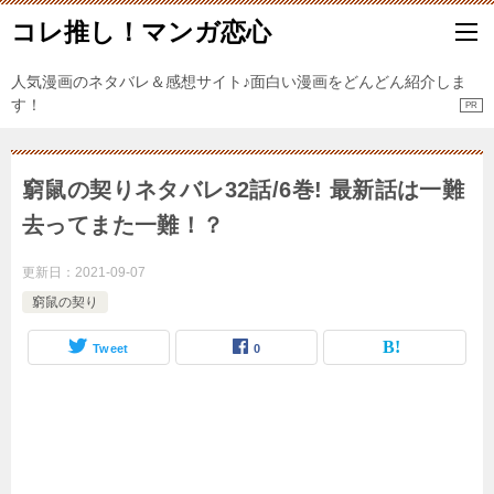
コレ推し！マンガ恋心
人気漫画のネタバレ＆感想サイト♪面白い漫画をどんどん紹介しま
す！
窮鼠の契りネタバレ32話/6巻! 最新話は一難
去ってまた一難！？
更新日：
2021-09-07
窮鼠の契り
Tweet
0