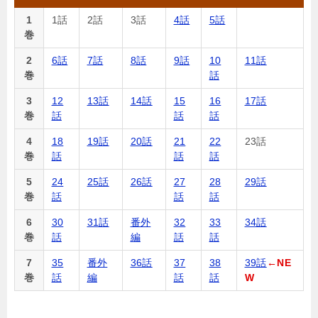
1
1話
2話
3話
4話
5話
巻
2
6話
7話
8話
9話
10
11話
巻
話
3
12
13話
14話
15
16
17話
巻
話
話
話
4
18
19話
20話
21
22
23話
巻
話
話
話
5
24
25話
26話
27
28
29話
巻
話
話
話
6
30
31話
番外
32
33
34話
巻
話
編
話
話
7
35
番外
36話
37
38
39話
←NE
巻
話
編
話
話
W