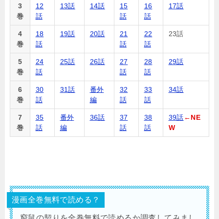
3
12
13話
14話
15
16
17話
巻
話
話
話
4
18
19話
20話
21
22
23話
巻
話
話
話
5
24
25話
26話
27
28
29話
巻
話
話
話
6
30
31話
番外
32
33
34話
巻
話
編
話
話
7
35
番外
36話
37
38
39話
←NE
巻
話
編
話
話
W
漫画全巻無料で読める？
窮鼠の契りを全巻無料で読めるか調査してみまし