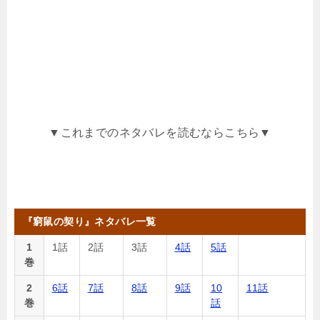
▼これまでのネタバレを読むならこちら▼
『窮鼠の契り』ネタバレ一覧
1
1話
2話
3話
4話
5話
巻
2
6話
7話
8話
9話
10
11話
巻
話