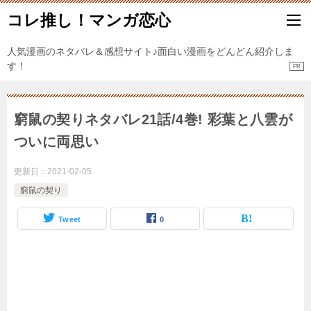
コレ推し！マンガ恋心
人気漫画のネタバレ＆感想サイト♪面白い漫画をどんどん紹介しま
す！
窮鼠の契りネタバレ21話/4巻! 彩葉と八雲が
ついに両思い
更新日：
2021-02-05
窮鼠の契り
Tweet
0