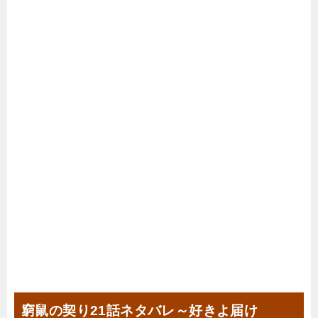
窮鼠の契り21話ネタバレ～好きよ届け