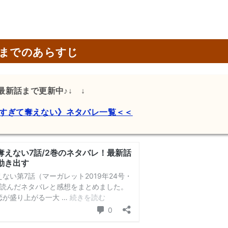
回までのあらすじ
↓最新話まで更新中♪↓ ↓
すぎて奪えない》ネタバレ一覧＜＜