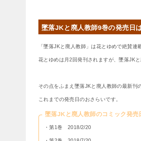
墜落JKと廃人教師9巻の発売日
「墜落JKと廃人教師」は花とゆめで絶賛連
花とゆめは月2回発刊されますが、墜落JK
その点をふまえ墜落JKと廃人教師の最新刊
これまでの発売日のおさらいです。
墜落JKと廃人教師のコミック発売
・第1巻 2018/2/20
・第2巻 2018/7/20