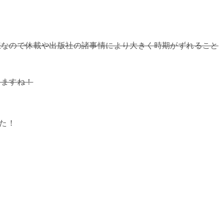
想なので休載や出版社の諸事情により大きく時期がずれること
きますね！
した！