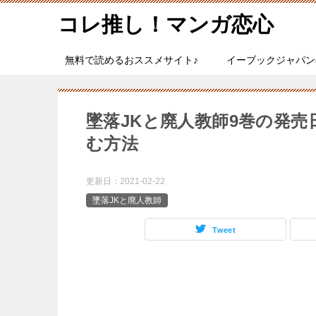
コレ推し！マンガ恋心
無料で読めるおススメサイト♪
イーブックジャパン
墜落JKと廃人教師9巻の発
む方法
更新日：
2021-02-22
墜落JKと廃人教師
Tweet