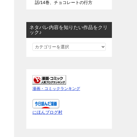
話/14巻、チョコレートの行方
ネタバレ内容を知りたい作品をクリ
ック♪
ネ
タ
バ
レ
内
容
漫画・コミックランキング
を
知
り
にほんブログ村
た
い
作