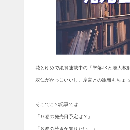
花とゆめで絶賛連載中の「墜落JKと廃人教
灰仁がかっこいいし、扇言との距離もちょ
そこでこの記事では
「９巻の発売日予定は？」
「８巻の続きが知りたい！」