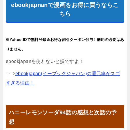
ebookjapnanで漫画をお得に買うならこ
ちら
※Yahoo!IDで無料登録＆お得な割引クーポン付与！解約の必要はあ
りません。
ebookjapanを使わないと損ですよ！
⇒⇒
ebookjapan(イーブックジャパン)の還元率がスゴ
すぎる理由！
ハニーレモンソーダ94話の感想と次話の予
想