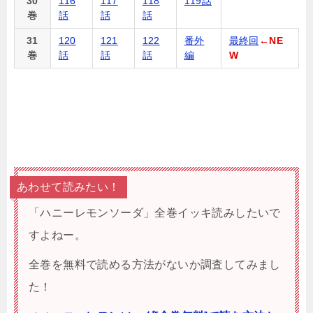
30
116
117
118
119話
巻
話
話
話
31
120
121
122
番外
最終回
←NE
巻
話
話
話
編
W
あわせて読みたい！
「ハニーレモンソーダ」全巻イッキ読みしたいで
すよねー。
全巻を無料で読める方法がないか調査してみまし
た！