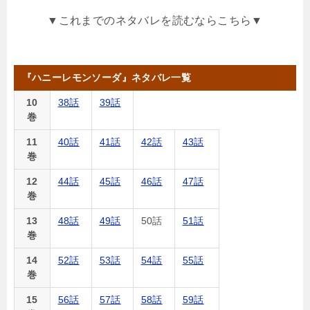
▼これまでのネタバレを読むならこちら▼
『ハニーレモンソーダ』ネタバレ一覧
10
38話
39話
巻
11
40話
41話
42話
43話
巻
12
44話
45話
46話
47話
巻
13
48話
49話
50話
51話
巻
14
52話
53話
54話
55話
巻
15
56話
57話
58話
59話