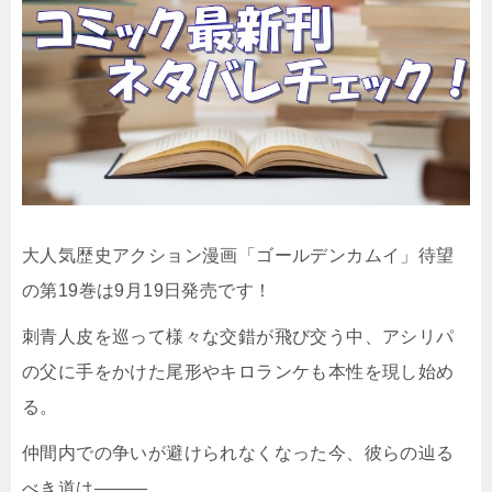
大人気歴史アクション漫画「ゴールデンカムイ」待望
の第19巻は9月19日発売です！
刺青人皮を巡って様々な交錯が飛び交う中、アシリパ
の父に手をかけた尾形やキロランケも本性を現し始め
る。
仲間内での争いが避けられなくなった今、彼らの辿る
べき道は―――