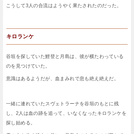
こうして3人の合流はようやく果たされたのだった。
キロランケ
谷垣を探していた鯉登と月島は、彼が横たわっている
のを見つけていた。
意識はあるようだが、血まみれで息も絶え絶えだ。
一緒に連れていたスヴェトラーナを谷垣のもとに残
し、2人は血の跡を追って、いなくなったキロランケを
探し始める。