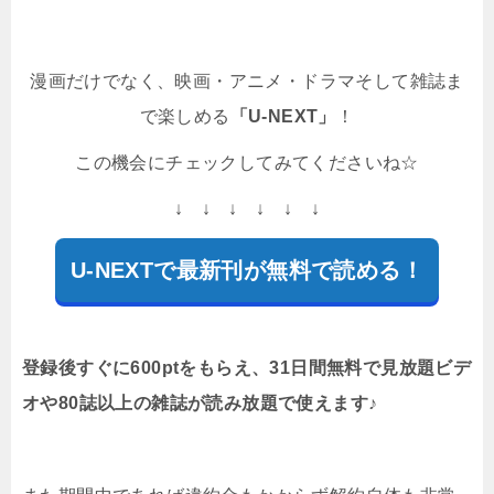
漫画だけでなく、映画・アニメ・ドラマそして雑誌ま
で楽しめる
「U-NEXT」
！
この機会にチェックしてみてくださいね☆
↓ ↓ ↓ ↓ ↓ ↓
U-NEXTで最新刊が無料で読める！
登録後すぐに600ptをもらえ、31日間無料で見放題ビデ
オや80誌以上の雑誌が読み放題で使えます♪