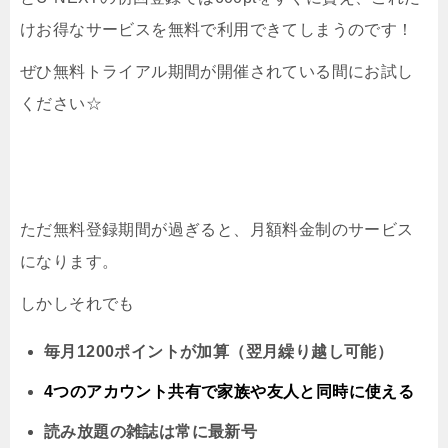
けお得なサービスを無料で利用できてしまうのです！
ぜひ無料トライアル期間が開催されている間にお試し
ください☆
ただ無料登録期間が過ぎると、月額料金制のサービス
になります。
しかしそれでも
毎月1200ポイントが加算（翌月繰り越し可能）
4つのアカウント共有で家族や友人と同時に
使える
読み放題の雑誌は常に最新号