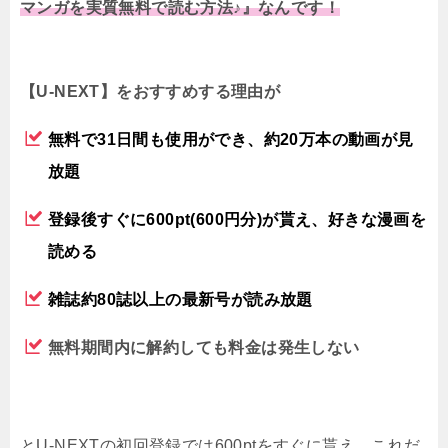
マンガを実質無料で読む方法♪』なんです！
【U-NEXT】をおすすめする理由が
無料で31日間も使用ができ、約20万本の動画が見
放題
登録後すぐに600pt(600円分)が貰え、好きな漫画を
読める
雑誌約80誌以上の最新号が読み放題
無料期間内に解約しても料金は発生しない
とU-NEXTの初回登録では600ptをすぐに貰え、これだ