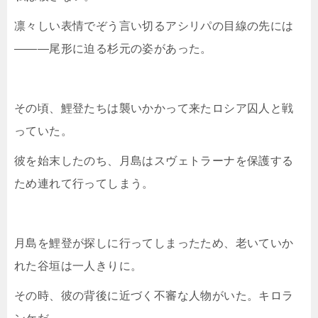
凛々しい表情でぞう言い切るアシリパの目線の先には
―――尾形に迫る杉元の姿があった。
その頃、鯉登たちは襲いかかって来たロシア囚人と戦
っていた。
彼を始末したのち、月島はスヴェトラーナを保護する
ため連れて行ってしまう。
月島を鯉登が探しに行ってしまったため、老いていか
れた谷垣は一人きりに。
その時、彼の背後に近づく不審な人物がいた。キロラ