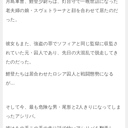
月島軍曹、鯉登少尉らは、灯台守で一晩世話になった
老夫婦の娘・スヴェトラーナと顔を合わせて居たのだ
った。
彼女もまた、強盗の罪でソフィアと同じ監獄に収監さ
れていた元・囚人であり、先日の大混乱で脱走してき
たのだった。
鯉登たちは居合わせたロシア囚人と戦闘態勢になる
が…
そして今、最も危険な男・尾形と2人きりになってしま
ったアシリパ。