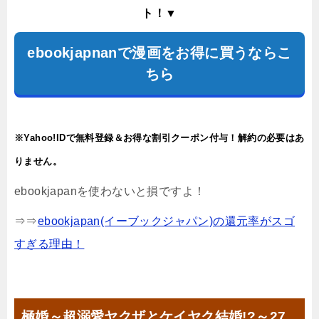
ト！▼
ebookjapnanで漫画をお得に買うならこ
ちら
※Yahoo!IDで無料登録＆お得な割引クーポン付与！解約の必要はあ
りません。
ebookjapanを使わないと損ですよ！
⇒⇒
ebookjapan(イーブックジャパン)の還元率がスゴ
すぎる理由！
極婚～超溺愛ヤクザとケイヤク結婚!?～27