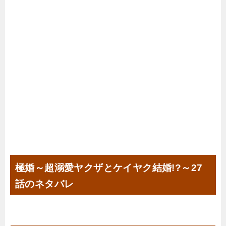
極婚～超溺愛ヤクザとケイヤク結婚!?～27
話のネタバレ