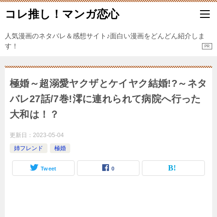
コレ推し！マンガ恋心
人気漫画のネタバレ＆感想サイト♪面白い漫画をどんどん紹介しま
す！
極婚～超溺愛ヤクザとケイヤク結婚!?～ネタ
バレ27話/7巻!澪に連れられて病院へ行った
大和は！？
更新日：
2023-05-04
姉フレンド
極婚
Tweet
0