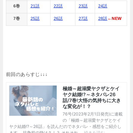
6巻
21話
22話
23話
24話
7巻
25話
26話
27話
28話
←NEW
前回のあらすじ↓↓↓