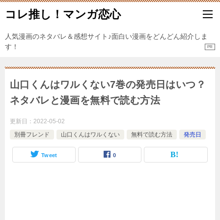
コレ推し！マンガ恋心
人気漫画のネタバレ＆感想サイト♪面白い漫画をどんどん紹介しま
す！
山口くんはワルくない7巻の発売日はいつ？
ネタバレと漫画を無料で読む方法
更新日：
2022-05-02
別冊フレンド
山口くんはワルくない
無料で読む方法
発売日
Tweet
0