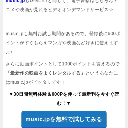
music.jp
もU-NEXTと同じく、電子書籍はもちろんア
ニメや映画が見れるビデオオンデマンドサービス☆
music.jpも無料お試し期間があるので、登録後に600ポ
イントがすぐもらえマンガや映画など好きに使えます
よ♪
さらに動画ポイントとして1000ポイントも貰えるので
「最新作の映画をよくレンタルする」
というあなたに
はmusic.jpがピッタリです！
▼30日間無料体験＆600Pを使って最新刊を今すぐ読
む！▼
music.jpを無料で試してみる