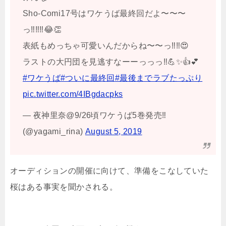
Sho-Comi17号はワケうば最終回だよ〜〜〜
っ‼️‼️‼️😂👏
表紙もめっちゃ可愛いんだからね〜〜っ‼️‼️😍
ラストの大円団を見逃すなーーっっっ‼️💪✨👍💕
#ワケうば
#ついに最終回
#最後までラブたっぷり
pic.twitter.com/4IBgdacpks
— 夜神里奈@9/26頃ワケうば5巻発売‼︎
(@yagami_rina)
August 5, 2019
オーディションの開催に向けて、準備をこなしていた
桜はある事実を聞かされる。