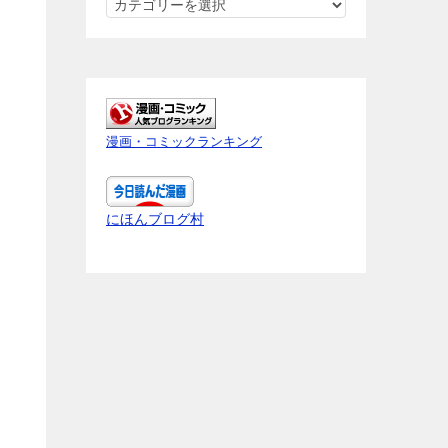
ネ
タ
バ
レ
内
容
漫画・コミックランキング
を
知
り
にほんブログ村
た
い
作
品
を
ク
リ
ッ
ク