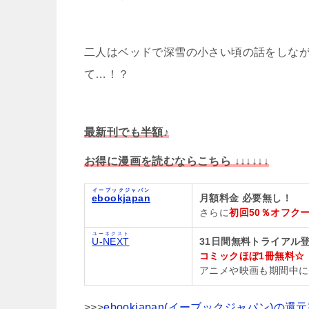
二人はベッドで深雪の小さい頃の話をしな
て…！？
最新刊でも半額♪
お得に漫画を読むならこちら ↓↓↓↓↓↓
イーブックジャパン
ebookjapan
月額料金 必要無し！
さらに
初回50％オフク
ユーネクスト
U-NEXT
31日間無料トライアル登
コミックほぼ1冊無料☆
アニメや映画も期間中に
>>>
ebookjapan(イーブックジャパン)の