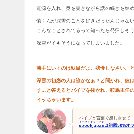
電源を入れ、奥を突きながら話の続きを始
慎くんが深雪のことを好きだったんじゃな
こんなことされてるって知ったら発狂しそ
深雪がイキそうになってしまいました。
勝手にいくのは駄目だよ、我慢しなさい、
深雪の初恋の人は誰かなぁ？と聞かれ、彼
す…と答えるとバイブを抜かれ、鞍馬主任
イッちゃいます。
バイブと言葉で感じさせて
イーブックジャパン
ebookjapan
は初回50%オ