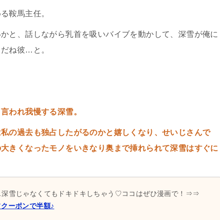
める鞍馬主任。
いかと、話しながら乳首を吸いバイブを動かして、深雪が俺に
うだね彼…と。
と言われ我慢する深雪。
は私の過去も独占したがるのかと嬉しくなり、せいじさんで
の大きくなったモノをいきなり奥まで挿れられて深雪はすぐに
…深雪じゃなくてもドキドキしちゃう♡ココはぜひ漫画で！⇒⇒
フクーポンで半額♪