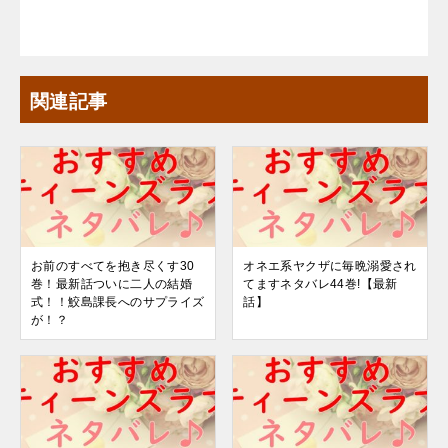
関連記事
お前のすべてを抱き尽くす30
オネエ系ヤクザに毎晩溺愛され
巻！最新話ついに二人の結婚
てますネタバレ44巻!【最新
式！！鮫島課長へのサプライズ
話】
が！？