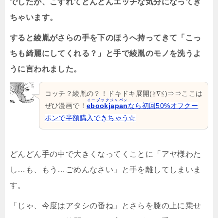
でしたが、こすれてどんどんエッチな気分になってき
ちゃいます。
すると綾胤がさらの手を下のほうへ持ってきて「こっ
ちも綺麗にしてくれる？」と手で綾胤のモノを洗うよ
うに言われました。
コッチ？綾胤の？！ドキドキ展開(≧∇≦)⇒⇒ここは
イーブックジャパン
ぜひ漫画で！
ebookjapan
なら初回50%オフクー
ポンで半額購入できちゃう☆
どんどん手の中で大きくなってくことに「アヤ様わた
し…も、もう…ごめんなさい」と手を離してしまいま
す。
「じゃ、今度はアタシの番ね」とさらを膝の上に乗せ