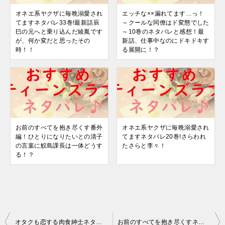
オネエ系ヤクザに毎晩溺愛され
エッチな××漏れてます…っ！
てますネタバレ33巻!最新話辰
～クールな同僚はド変態でした
巳の元へと乗り込んだ綾胤です
～10巻のネタバレと感想！最
が、何か変だと思ったその
新話、仕事中なのにドキドキす
時！！
る展開に！？
お前のすべてを抱き尽くす番外
オネエ系ヤクザに毎晩溺愛され
編！ひとりになりたいとの清子
てますネタバレ20巻!さらわれ
の言葉に鮫島課長は一体どうす
たさらと李々！
る！？
投
オタクも恋する肉食紳士ネタバレ40巻!最新話は三重原さんの気持ちに店長は？
お前のすべてを抱き尽くすネタバレ24巻!義父の訪問に清子は？