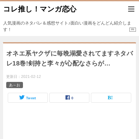
コレ推し！マンガ恋心
人気漫画のネタバレ＆感想サイト♪面白い漫画をどんどん紹介しま
す！
オネエ系ヤクザに毎晩溺愛されてますネタバ
レ18巻!剣持と李々が心配なさらが…
更新日：
2021-02-12
あ～お
Tweet
0