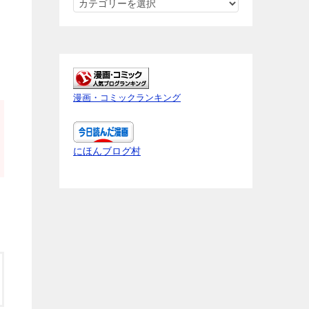
ネ
タ
バ
レ
内
容
漫画・コミックランキング
を
知
り
にほんブログ村
た
い
作
品
を
ク
リ
ッ
ク