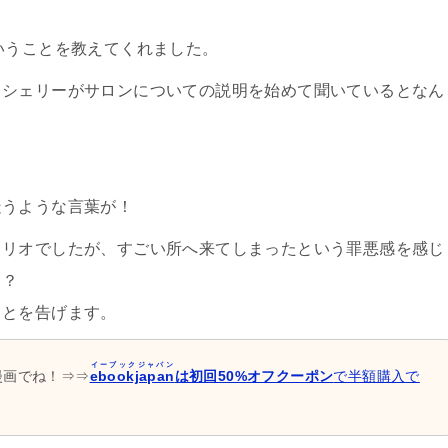
いうことを教えてくれました。
…シェリーがサロンについての説明を始めて聞いているとなん
疑うような言葉が！
るリオでしたが、すごい所へ来てしまったという罪悪感を感じ
！？
ことを告げます。
イーブックジャパン
漫画でね！⇒⇒
ebookjapan
は初回50%オフクーポン
で半額購入で