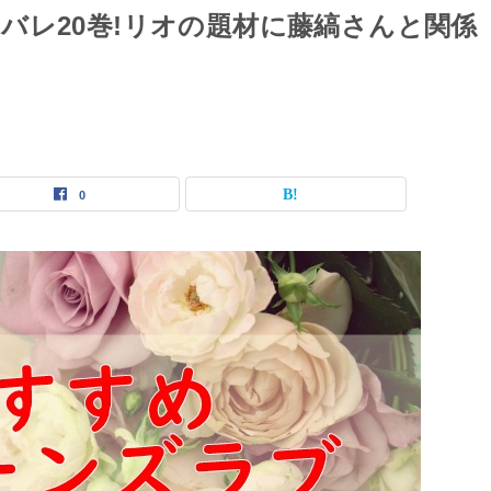
バレ20巻!リオの題材に藤縞さんと関係
0