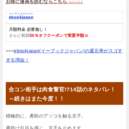
お得に漫画を読むならこちら ↓↓↓↓↓↓
イーブックジャパン
ebookjapan
月額料金 必要無し！
さらに初回
50％オフクーポンで実質半額☆
>>>
ebookjapan(イーブックジャパン)の還元率がスゴす
ぎる理由！
合コン相手は肉食警官!?14話のネタバレ！
～続きはまた今度！！
積極的に、勇助のアソコを触る京子。
勇助は引目を感じ、京子を止めます。