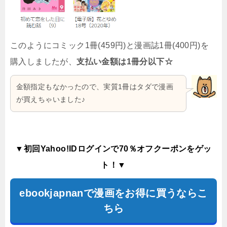
このようにコミック1冊(459円)と漫画誌1冊(400円)を
購入しましたが、
支払い金額は1冊分以下☆
金額指定もなかったので、実質1冊はタダで漫画
が買えちゃいました♪
▼初回Yahoo!IDログインで70％オフクーポンをゲッ
ト！▼
ebookjapnanで漫画をお得に買うならこ
ちら