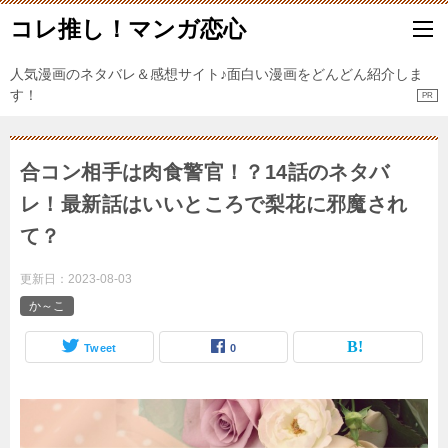
コレ推し！マンガ恋心
人気漫画のネタバレ＆感想サイト♪面白い漫画をどんどん紹介しま
す！
合コン相手は肉食警官！？14話のネタバ
レ！最新話はいいところで梨花に邪魔され
て？
更新日：
2023-08-03
か～こ
Tweet
0