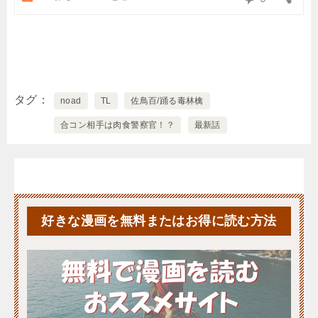
タグ
noad
TL
佐鳥百/踊る毒林檎
合コン相手は肉食警察官！？
最新話
好きな漫画を無料またはお得に読む方法