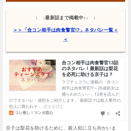
↓ ↓最新話まで掲載中♪↓ ↓
＞＞「合コン相手は肉食警官!?」ネタバレ一覧＜
＜
京子は梨花を助けるために、殺人犯に立ち向かいま