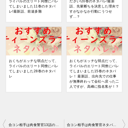
ライバルのエリート同僚にバレ
ださい!20巻のネタバレ!最新
てしまいました11巻のネタバ
話、先輩断ちを決意した理央で
レ!最新話、前途多難
すがなかなか行動にうつせ
ず…？
おくちがエッチな弱点だって、
おくちがエッチな弱点だって、
ライバルのエリート同僚にバレ
ライバルのエリート同僚にバレ
てしまいました28巻のネタバ
てしまいました15巻のネタバ
レ
レ！ 最新話、出向先での仕事
が無事終わって会社へ戻った二
人ですが、高峰に指名客が！？
投
合コン相手は肉食警官13話のネタバレ！最新話は梨花を必死に助ける京子は？
合コン相手は肉食警官ネタバレ16巻!最新話は京子を泣かした薫は本気で？