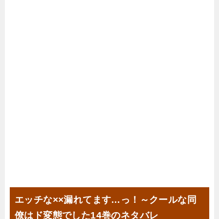
エッチな××漏れてます…っ！～クールな同
僚はド変態でした14巻のネタバレ