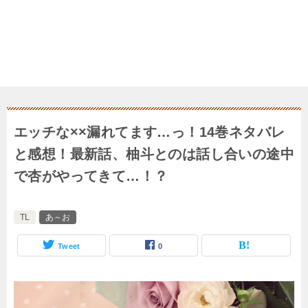
エッチな××漏れてます…っ！14巻ネタバレ
と感想！最新話、柚斗とのは話し合いの途中
で杏がやってきて…！？
TL
あ～お
Tweet
0