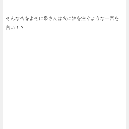
そんな杏をよそに泉さんは火に油を注ぐような一言を
言い！？