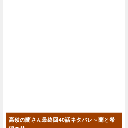
高嶺の蘭さん最終回40話ネタバレ～蘭と希