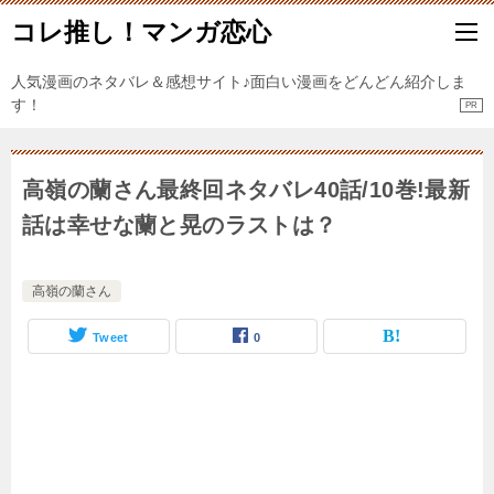
コレ推し！マンガ恋心
人気漫画のネタバレ＆感想サイト♪面白い漫画をどんどん紹介しま
す！
高嶺の蘭さん最終回ネタバレ40話/10巻!最新
話は幸せな蘭と晃のラストは？
高嶺の蘭さん
Tweet
0