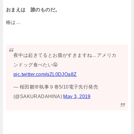
おまえは 誰のものだ。
椿は…
夜中は起きてるとお腹がすきますね…アメリカ
ンドッグ食べたい🤤
pic.twitter.com/qZL0DJOa8Z
— 桜田雛🌸執事９巻5/10電子先行発売
(@SAKURADAHINA)
May 3, 2019