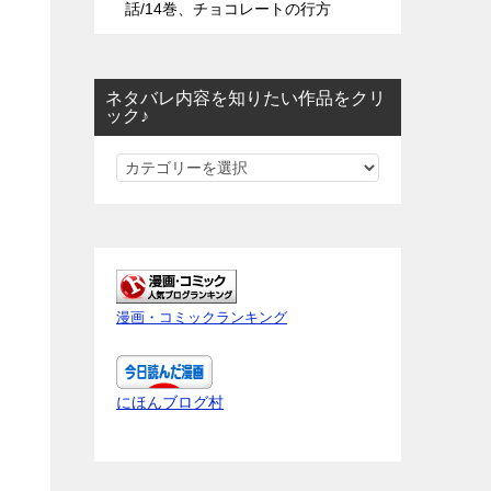
話/14巻、チョコレートの行方
ネタバレ内容を知りたい作品をクリ
ック♪
ネ
タ
バ
レ
内
容
漫画・コミックランキング
を
知
り
にほんブログ村
た
い
作