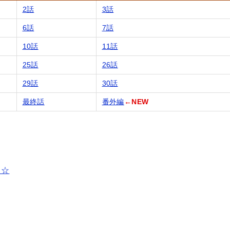
2話
3話
6話
7話
10話
11話
25話
26話
29話
30話
最終話
番外編
←NEW
ら☆