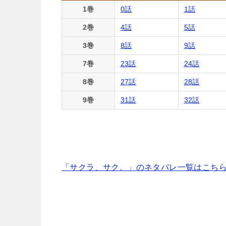
1巻
0話
1話
2巻
4話
5話
3巻
8話
9話
7巻
23話
24話
8巻
27話
28話
9巻
31話
32話
「サクラ、サク。」のネタバレ一覧はこち