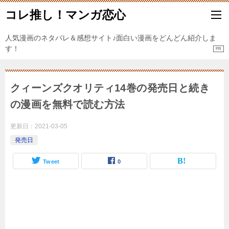
コレ推し！マンガ恋心
人気漫画のネタバレ＆感想サイト♪面白い漫画をどんどん紹介しま
す！
クィーンズクオリティ14巻の発売日と続き
の漫画を無料で読む方法
更新日：
2021-03-05
発売日
Tweet
0