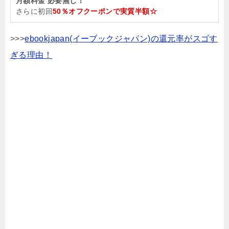
月額料金 必要無し！
さらに初回
50％オフクーポンで実質半額☆
>>>
ebookjapan(イーブックジャパン)の還元率がスゴす
ぎる理由！