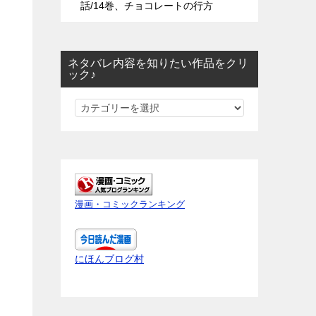
話/14巻、チョコレートの行方
ネタバレ内容を知りたい作品をクリ
ック♪
ネ
タ
バ
レ
内
容
漫画・コミックランキング
を
知
り
にほんブログ村
た
い
作