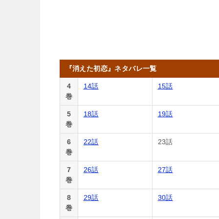
『消えた初恋』ネタバレ一覧
4
14話
15話
巻
5
18話
19話
巻
6
22話
23話
巻
7
26話
27話
巻
8
29話
30話
巻