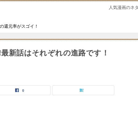
人気漫画のネ
の還元率がスゴイ！
巻!最新話はそれぞれの進路です！
0