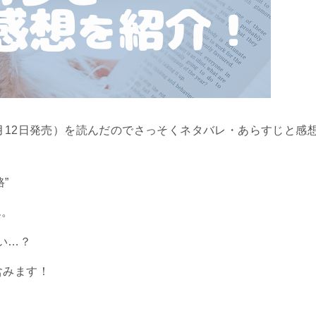
6月12日発売）を読んだのでさっそくネタバレ・あらすじと感
”
ん。
い…？
含みます！