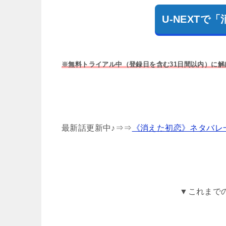
U-NEXT
※無料トライアル中（登録日を含む31日間以内）に
最新話更新中♪⇒⇒
《消えた初恋》ネタバレ
▼これまで