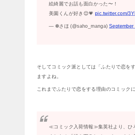
絵綺麗でお話も面白かった〜！
美園くんが好き😌💗
pic.twitter.com/3
— ❁さほ (@saho_manga)
September 
そしてコミック派としては「ふたりで恋をす
ますよね。
これまでふたりで恋をする理由のコミック
≪コミック入荷情報≫集英社より、ひ