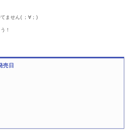
ません( ；∀；)
ょう！
発売日