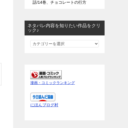
話/14巻、チョコレートの行方
ネタバレ内容を知りたい作品をクリ
ック♪
ネ
タ
バ
レ
内
容
漫画・コミックランキング
を
知
り
にほんブログ村
た
い
作