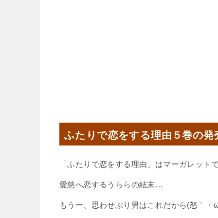
ふたりで恋をする理由５巻の発
「ふたりで恋をする理由」はマーガレット
愛慈へ恋するうららの結末…
もうー、思わせぶり男はこれだから(怒｀・ω・