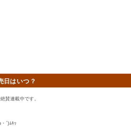
売日はいつ？
で絶賛連載中です。
´)ﾑｷｯ