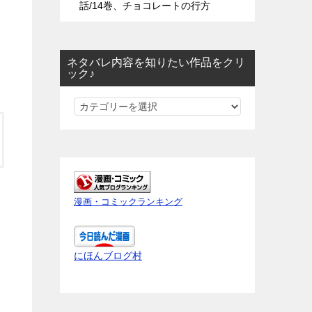
話/14巻、チョコレートの行方
ネタバレ内容を知りたい作品をクリ
ック♪
ネ
タ
バ
レ
内
容
漫画・コミックランキング
を
知
り
にほんブログ村
た
い
作