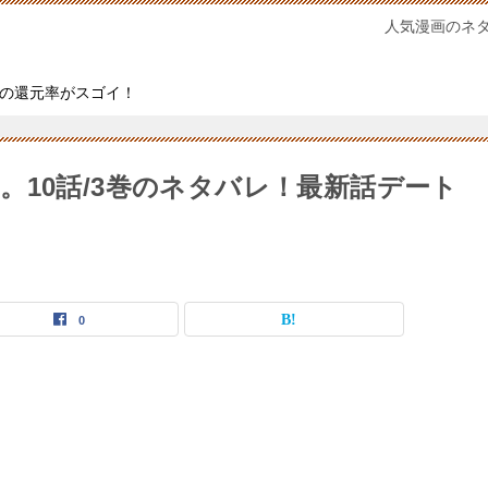
人気漫画のネ
の還元率がスゴイ！
。10話/3巻のネタバレ！最新話デート
0