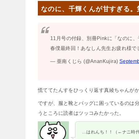
なのに、千輝くんが甘すぎる。
11月号の付録、別冊Pinkに「なの
春僕最終回！あなしん先生お疲れ様で
— 亜南くじら (@AnanKujira)
Septemb
慌ててたんすをひっくり返す真綾ちゃんがか
ですが、服と靴とバッグに困っているのは
うところに読者はツッコみたかった。
…はれんち！！（←ナニ時