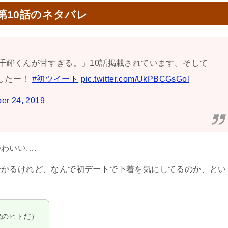
第10話のネタバレ
に、千輝くんが甘すぎる。」10話掲載されています。そして
したー！
#初ツイート
pic.twitter.com/UkPBCGsGol
er 24, 2019
わいい.…
分かるけれど、なんで初デートで下着を気にしてるのか、とい
代のヒトだ）