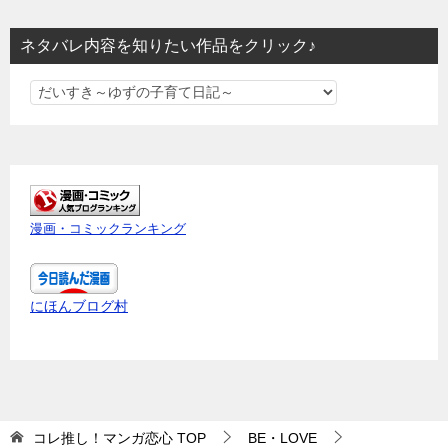
ネタバレ内容を知りたい作品をクリック♪
ネ
タ
バ
レ
内
容
漫画・コミックランキング
を
知
り
にほんブログ村
た
い
作
品
を
コレ推し！マンガ恋心
TOP
BE・LOVE
ク