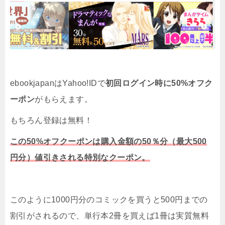
ebookjapanはYahoo!IDで
初回ログイン時に50%オフク
ーポン
がもらえます。
もちろん登録は無料！
この50%オフクーポンは購入金額の50％分（最大500
円分）値引きされる特別なクーポン。
このように1000円分のコミックを買うと500円までの
割引がされるので、単行本2冊を買えば1冊は実質無料