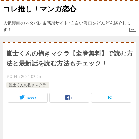
コレ推し！マンガ恋心
人気漫画のネタバレ＆感想サイト♪面白い漫画をどんどん紹介しま
す！
嵐士くんの抱きマクラ【全巻無料】で読む方
法と最新話を読む方法もチェック！
更新日：
2021-02-25
嵐士くんの抱きマクラ
Tweet
0